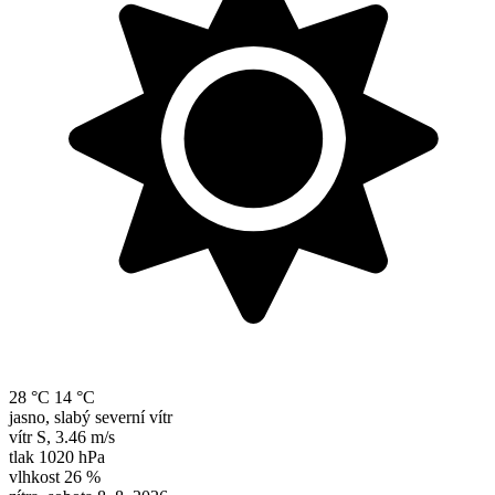
28 °C
14 °C
jasno, slabý severní vítr
vítr
S
,
3.46 m/s
tlak
1020 hPa
vlhkost
26 %