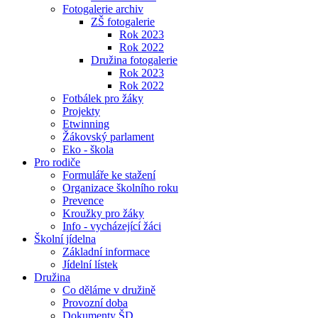
Fotogalerie archiv
ZŠ fotogalerie
Rok 2023
Rok 2022
Družina fotogalerie
Rok 2023
Rok 2022
Fotbálek pro žáky
Projekty
Etwinning
Žákovský parlament
Eko - škola
Pro rodiče
Formuláře ke stažení
Organizace školního roku
Prevence
Kroužky pro žáky
Info - vycházející žáci
Školní jídelna
Základní informace
Jídelní lístek
Družina
Co děláme v družině
Provozní doba
Dokumenty ŠD