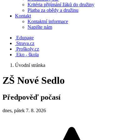
Kritéria přijímání žáků do družiny
Platba za obědy a družinu
Kontakt
Kontaktní informace
Napište nám
Edupage
Strava.cz
Proškoly.cz
Eko - škola
Úvodní stránka
ZŠ Nové Sedlo
Předpověď počasí
dnes, pátek 7. 8. 2026