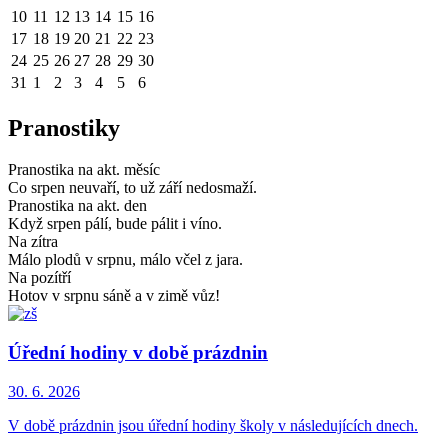
10
11
12
13
14
15
16
17
18
19
20
21
22
23
24
25
26
27
28
29
30
31
1
2
3
4
5
6
Pranostiky
Pranostika na akt. měsíc
Co srpen neuvaří, to už září nedosmaží.
Pranostika na akt. den
Když srpen pálí, bude pálit i víno.
Na zítra
Málo plodů v srpnu, málo včel z jara.
Na pozítří
Hotov v srpnu sáně a v zimě vůz!
Úřední hodiny v době prázdnin
30. 6.
2026
V době prázdnin jsou úřední hodiny školy v následujících dnech.