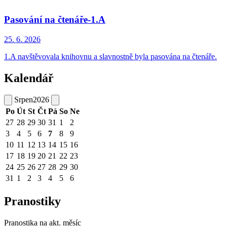
Pasování na čtenáře-1.A
25. 6.
2026
1.A navštěvovala knihovnu a slavnostně byla pasována na čtenáře.
Kalendář
Srpen
2026
Po
Út
St
Čt
Pá
So
Ne
27
28
29
30
31
1
2
3
4
5
6
7
8
9
10
11
12
13
14
15
16
17
18
19
20
21
22
23
24
25
26
27
28
29
30
31
1
2
3
4
5
6
Pranostiky
Pranostika na akt. měsíc