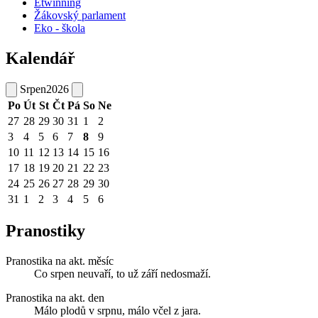
Etwinning
Žákovský parlament
Eko - škola
Kalendář
Srpen
2026
Po
Út
St
Čt
Pá
So
Ne
27
28
29
30
31
1
2
3
4
5
6
7
8
9
10
11
12
13
14
15
16
17
18
19
20
21
22
23
24
25
26
27
28
29
30
31
1
2
3
4
5
6
Pranostiky
Pranostika na akt. měsíc
Co srpen neuvaří, to už září nedosmaží.
Pranostika na akt. den
Málo plodů v srpnu, málo včel z jara.