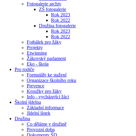
Fotogalerie archiv
ZŠ fotogalerie
Rok 2023
Rok 2022
Družina fotogalerie
Rok 2023
Rok 2022
Fotbálek pro žáky
Projekty
Etwinning
Žákovský parlament
Eko - škola
Pro rodiče
Formuláře ke stažení
Organizace školního roku
Prevence
Kroužky pro žáky
Info - vycházející žáci
Školní jídelna
Základní informace
Jídelní lístek
Družina
Co děláme v družině
Provozní doba
Dokumenty ŠD