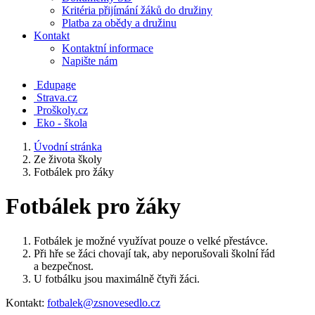
Kritéria přijímání žáků do družiny
Platba za obědy a družinu
Kontakt
Kontaktní informace
Napište nám
Edupage
Strava.cz
Proškoly.cz
Eko - škola
Úvodní stránka
Ze života školy
Fotbálek pro žáky
Fotbálek pro žáky
Fotbálek je možné využívat pouze o velké přestávce.
Při hře se žáci chovají tak, aby neporušovali školní řád
a bezpečnost.
U fotbálku jsou maximálně čtyři žáci.
Kontakt:
fotbalek@zsnovesedlo.cz