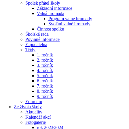
Spolek přátel školy
Základní informace
Valná hromada
Program valné hromady
Svolání valné hromady
Činnost spolku
Školská rada
Povinné informace
E-podatelna
Třídy
1. ročník
2. ročník
3. ročník
4. ročník
5. ročník
6. ročník
7. ročník
8. ročník
9. ročník
Eduroam
Ze života školy
Aktuality
Kalendář akcí
Fotogalerie
rok 2023⁄2024