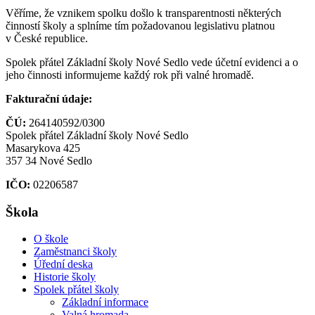
Věříme, že vznikem spolku došlo k transparentnosti některých
činností školy a splníme tím požadovanou legislativu platnou
v České republice.
Spolek přátel Základní školy Nové Sedlo vede účetní evidenci a o
jeho činnosti informujeme každý rok při valné hromadě.
Fakturační údaje:
ČÚ:
264140592/0300
Spolek přátel Základní školy Nové Sedlo
Masarykova 425
357 34 Nové Sedlo
IČO:
02206587
Škola
O škole
Zaměstnanci školy
Úřední deska
Historie školy
Spolek přátel školy
Základní informace
Valná hromada