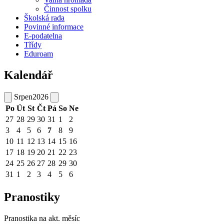
Činnost spolku
Školská rada
Povinné informace
E-podatelna
Třídy
Eduroam
Kalendář
Srpen
2026
Po
Út
St
Čt
Pá
So
Ne
27
28
29
30
31
1
2
3
4
5
6
7
8
9
10
11
12
13
14
15
16
17
18
19
20
21
22
23
24
25
26
27
28
29
30
31
1
2
3
4
5
6
Pranostiky
Pranostika na akt. měsíc