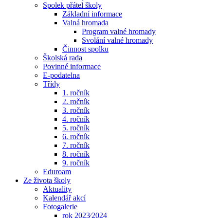
Spolek přátel školy
Základní informace
Valná hromada
Program valné hromady
Svolání valné hromady
Činnost spolku
Školská rada
Povinné informace
E-podatelna
Třídy
1. ročník
2. ročník
3. ročník
4. ročník
5. ročník
6. ročník
7. ročník
8. ročník
9. ročník
Eduroam
Ze života školy
Aktuality
Kalendář akcí
Fotogalerie
rok 2023⁄2024