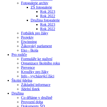
Fotogalerie archiv
ZŠ fotogalerie
Rok 2023
Rok 2022
Družina fotogalerie
Rok 2023
Rok 2022
Fotbálek pro žáky
Projekty
Etwinning
Žákovský parlament
Eko - škola
Pro rodiče
Formuláře ke stažení
Organizace školního roku
Prevence
Kroužky pro žáky
Info - vycházející žáci
Školní jídelna
Základní informace
Jídelní lístek
Družina
Co děláme v družině
Provozní doba
Dokumenty ŠD