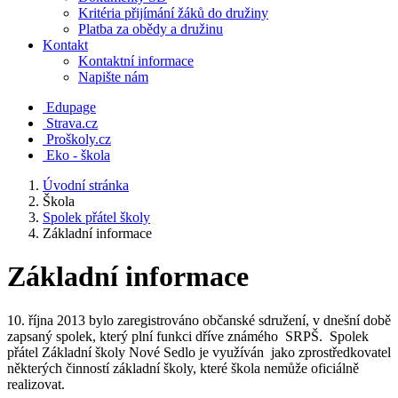
Kritéria přijímání žáků do družiny
Platba za obědy a družinu
Kontakt
Kontaktní informace
Napište nám
Edupage
Strava.cz
Proškoly.cz
Eko - škola
Úvodní stránka
Škola
Spolek přátel školy
Základní informace
Základní informace
10. října 2013 bylo zaregistrováno občanské sdružení, v dnešní době
zapsaný spolek, který plní funkci dříve známého SRPŠ. Spolek
přátel Základní školy Nové Sedlo je využíván jako zprostředkovatel
některých činností základní školy, které škola nemůže oficiálně
realizovat.