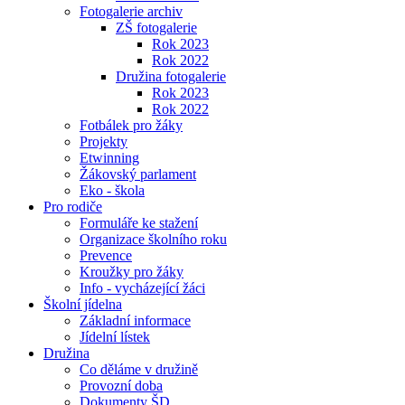
Fotogalerie archiv
ZŠ fotogalerie
Rok 2023
Rok 2022
Družina fotogalerie
Rok 2023
Rok 2022
Fotbálek pro žáky
Projekty
Etwinning
Žákovský parlament
Eko - škola
Pro rodiče
Formuláře ke stažení
Organizace školního roku
Prevence
Kroužky pro žáky
Info - vycházející žáci
Školní jídelna
Základní informace
Jídelní lístek
Družina
Co děláme v družině
Provozní doba
Dokumenty ŠD