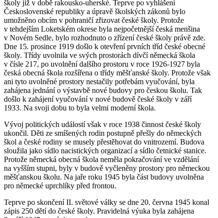
školy již v době rakousko-uherské. Teprve po vyhlášení
Československé republiky a úpravě školských zákonů bylo
umožněno obcím v pohraničí zřizovat české školy. Protože
v tehdejším Loketském okrese byla nejpočetnější česká menšina
v Novém Sedle, bylo rozhodnuto o zřízení české školy právě zde.
Dne 15. prosince 1919 došlo k otevření prvních tříd české obecné
školy. Třídy uvolnila ve svých prostorách dívčí německá škola
v čísle 217, po uvolnění dalšího prostoru v roce 1926-1927 byla
česká obecná škola rozšířena o třídy měšťanské školy. Protože však
ani tyto uvolněné prostory nestačily potřebám vyučování, byla
zahájena jednání o výstavbě nové budovy pro českou školu. Tak
došlo k zahájení vyučování v nové budově české školy v září
1933. Na svoji dobu to byla velmi moderní škola.
Vývoj politických událostí však v roce 1938 činnost české školy
ukončil. Děti ze smíšených rodin postupně přešly do německých
škol a české rodiny se musely přestěhovat do vnitrozemí. Budova
sloužila jako sídlo nacistických organizací a sídlo četnické stanice.
Protože německá obecná škola neměla pokračování ve vzdělání
na vyšším stupni, byly v budově vyčleněny prostory pro německou
měšťanskou školu. Na jaře roku 1945 byla část budovy uvolněna
pro německé uprchlíky před frontou.
Teprve po skončení II. světové války se dne 20. června 1945 konal
zápis 250 dětí do české školy. Pravidelná výuka byla zahájena