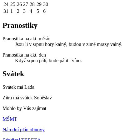
24
25
26
27
28
29
30
31
1
2
3
4
5
6
Pranostiky
Pranostika na akt. měsíc
Jsou-li v srpnu hory kalný, budou v zimě mrazy valný.
Pranostika na akt. den
Když srpen pálí, bude pálit i víno.
Svátek
Svátek má
Lada
Zítra má svátek
Soběslav
Mohlo by Vás zajímat
MŠMT
Národní plán obnovy