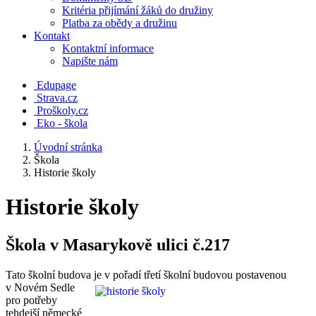
Kritéria přijímání žáků do družiny
Platba za obědy a družinu
Kontakt
Kontaktní informace
Napište nám
Edupage
Strava.cz
Proškoly.cz
Eko - škola
Úvodní stránka
Škola
Historie školy
Historie školy
Škola v Masarykově ulici č.217
Tato školní budova je v pořadí třetí školní budovou postavenou
v No
vém Sedle
pro potřeby
tehdejší německé