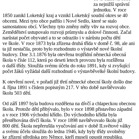
za nejnižší správní
jednotku. V roce
1850 zanikl Loketský kraj a vznikl Loketský soudní okres se 40
obcemi. Mezi tyto obce patřilo i Nové Sedlo, které se stalo
samostatnou obcí. Všechny tyto změny měly vliv na rozvoj obce.
Zemědělství ustupovalo rozvoji průmyslu a dolové činnosti. Začal
narůstat počet obyvatel a to se odrazilo i v nárůstu počtu dětí
ve škole. V roce 1873 byla zřízena druhá třída v domě č. 98, ale ani
ta již nestačila, proto bylo rozhodnuto o výstavbě nové školní
budovy. Dne 3.1.1876 byla otevřena trojtřídní německá obecná
škola v čísle 112, která po deseti letech provozu byla rozšířena
o další třídy. Sloužila svému účelu do roku 1891, kdy si zvyšující
počet žáků vyžádal další rozhodnutí o výstavběvelké školní budovy.
K otevření nové, v pořadí již třetí německé obecní školy došlo dne
4. října 1891 s číslem popisným 217. V této době navštěvovalo
školu 503 dětí.
Od září 1897 byla budova rozdělena na dívčí a chlapeckou obecnou
školu. Protože dětí přibývalo, bylo v roce 1898 přistavěno západní
a v roce 1906 východní křídlo. Do východního křídla byla
přestěhována dívčí škola. V roce 1898 navštěvovalo školu již
800 dětí. Škola nepřerušila vyučování ani v době II.světové války
a svému účelu sloužila do ledna 1946, kdy byly třídy uvolněny
ke zřízení střediska pro Němce, kteří museli opustit republiku.