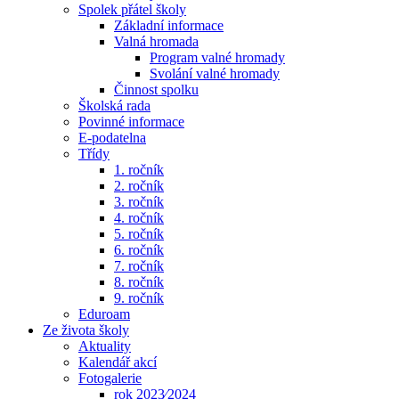
Spolek přátel školy
Základní informace
Valná hromada
Program valné hromady
Svolání valné hromady
Činnost spolku
Školská rada
Povinné informace
E-podatelna
Třídy
1. ročník
2. ročník
3. ročník
4. ročník
5. ročník
6. ročník
7. ročník
8. ročník
9. ročník
Eduroam
Ze života školy
Aktuality
Kalendář akcí
Fotogalerie
rok 2023⁄2024