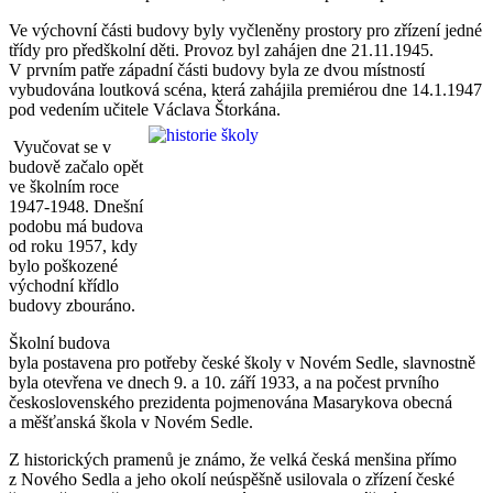
Ve výchovní části budovy byly vyčleněny prostory pro zřízení jedné
třídy pro předškolní děti. Provoz byl zahájen dne 21.11.1945.
V prvním patře západní části budovy byla ze dvou místností
vybudována loutková scéna, která zahájila premiérou dne 14.1.1947
pod vedením učitele Václava Štorkána.
Vyučovat se v
budově začalo opět
ve školním roce
1947-1948. Dnešní
podobu má budova
od roku 1957, kdy
bylo poškozené
východní křídlo
budovy zbouráno.
Školní budova
byla postavena pro potřeby české školy v Novém Sedle, slavnostně
byla otevřena ve dnech 9. a 10. září 1933, a na počest prvního
československého prezidenta pojmenována Masarykova obecná
a měšťanská škola v Novém Sedle.
Z historických pramenů je známo, že velká česká menšina přímo
z Nového Sedla a jeho okolí neúspěšně usilovala o zřízení české