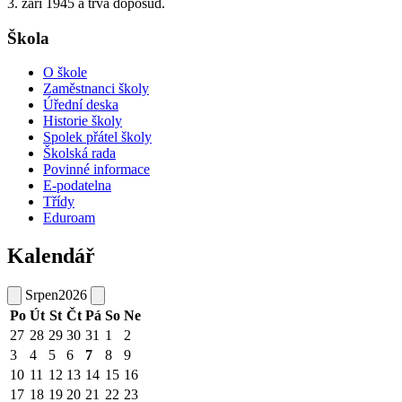
3. září 1945 a trvá doposud.
Škola
O škole
Zaměstnanci školy
Úřední deska
Historie školy
Spolek přátel školy
Školská rada
Povinné informace
E-podatelna
Třídy
Eduroam
Kalendář
Srpen
2026
Po
Út
St
Čt
Pá
So
Ne
27
28
29
30
31
1
2
3
4
5
6
7
8
9
10
11
12
13
14
15
16
17
18
19
20
21
22
23