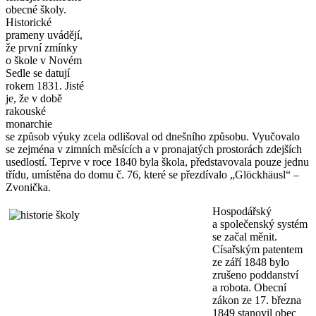
obecné školy.
Historické
prameny uvádějí,
že první zmínky
o škole v Novém
Sedle se datují
rokem 1831. Jisté
je, že v době
rakouské
monarchie
se způsob výuky zcela odlišoval od dnešního způsobu. Vyučovalo
se zejména v zimních měsících a v pronajatých prostorách zdejších
usedlostí. Teprve v roce 1840 byla škola, představovala pouze jednu
třídu, umístěna do domu č. 76, které se přezdívalo „Glöckhäusl“ –
Zvonička.
Hospodářský
a společenský systém
se začal měnit.
Císařským patentem
ze září 1848 bylo
zrušeno poddanství
a robota. Obecní
zákon ze 17. března
1849 stanovil obec