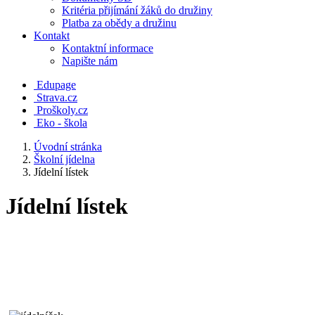
Kritéria přijímání žáků do družiny
Platba za obědy a družinu
Kontakt
Kontaktní informace
Napište nám
Edupage
Strava.cz
Proškoly.cz
Eko - škola
Úvodní stránka
Školní jídelna
Jídelní lístek
Jídelní lístek