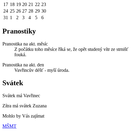
17
18
19
20
21
22
23
24
25
26
27
28
29
30
31
1
2
3
4
5
6
Pranostiky
Pranostika na akt. měsíc
Z počátku toho měsíce říká se, že opět studený vítr ze strnišť
fouká.
Pranostika na akt. den
Vavřincův déšť - myší úroda.
Svátek
Svátek má
Vavřinec
Zítra má svátek
Zuzana
Mohlo by Vás zajímat
MŠMT