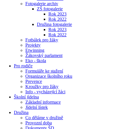
Fotogalerie archiv
ZŠ fotogalerie
Rok 2023
Rok 2022
Družina fotogalerie
Rok 2023
Rok 2022
Fotbálek pro žáky
Projekty
Etwinning
Žákovský parlament
Eko - škola
Pro rodiče
Formuláře ke stažení
Organizace školního roku
Prevence
Kroužky pro žáky
Info - vycházející žáci
Školní jídelna
Základní informace
Jídelní lístek
Družina
Co děláme v družině
Provozní doba
Dokumenty ŠD