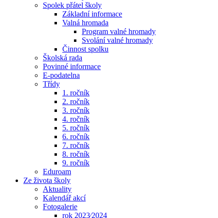
Spolek přátel školy
Základní informace
Valná hromada
Program valné hromady
Svolání valné hromady
Činnost spolku
Školská rada
Povinné informace
E-podatelna
Třídy
1. ročník
2. ročník
3. ročník
4. ročník
5. ročník
6. ročník
7. ročník
8. ročník
9. ročník
Eduroam
Ze života školy
Aktuality
Kalendář akcí
Fotogalerie
rok 2023⁄2024