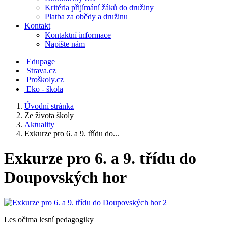
Kritéria přijímání žáků do družiny
Platba za obědy a družinu
Kontakt
Kontaktní informace
Napište nám
Edupage
Strava.cz
Proškoly.cz
Eko - škola
Úvodní stránka
Ze života školy
Aktuality
Exkurze pro 6. a 9. třídu do...
Exkurze pro 6. a 9. třídu do
Doupovských hor
Les očima lesní pedagogiky