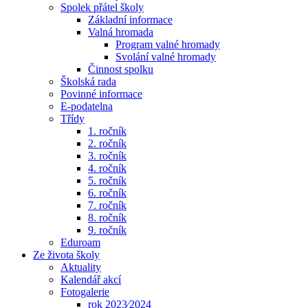
Spolek přátel školy
Základní informace
Valná hromada
Program valné hromady
Svolání valné hromady
Činnost spolku
Školská rada
Povinné informace
E-podatelna
Třídy
1. ročník
2. ročník
3. ročník
4. ročník
5. ročník
6. ročník
7. ročník
8. ročník
9. ročník
Eduroam
Ze života školy
Aktuality
Kalendář akcí
Fotogalerie
rok 2023⁄2024