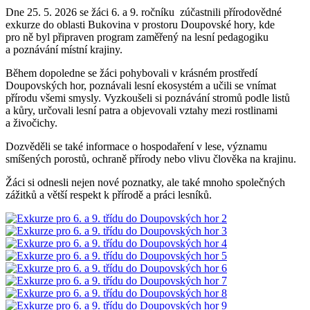
Dne 25. 5. 2026 se žáci 6. a 9. ročníku zúčastnili přírodovědné
exkurze do oblasti Bukovina v prostoru Doupovské hory, kde
pro ně byl připraven program zaměřený na lesní pedagogiku
a poznávání místní krajiny.
Během dopoledne se žáci pohybovali v krásném prostředí
Doupovských hor, poznávali lesní ekosystém a učili se vnímat
přírodu všemi smysly. Vyzkoušeli si poznávání stromů podle listů
a kůry, určovali lesní patra a objevovali vztahy mezi rostlinami
a živočichy.
Dozvěděli se také informace o hospodaření v lese, významu
smíšených porostů, ochraně přírody nebo vlivu člověka na krajinu.
Žáci si odnesli nejen nové poznatky, ale také mnoho společných
zážitků a větší respekt k přírodě a práci lesníků.