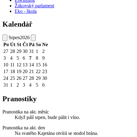
Etwinning
Žákovský parlament
Eko - škola
Kalendář
Srpen
2026
Po
Út
St
Čt
Pá
So
Ne
27
28
29
30
31
1
2
3
4
5
6
7
8
9
10
11
12
13
14
15
16
17
18
19
20
21
22
23
24
25
26
27
28
29
30
31
1
2
3
4
5
6
Pranostiky
Pranostika na akt. měsíc
Když pálí srpen, bude pálit i víno.
Pranostika na akt. den
Na svatého Kajetána otvírá se stodol brána.