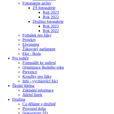
Fotogalerie archiv
ZŠ fotogalerie
Rok 2023
Rok 2022
Družina fotogalerie
Rok 2023
Rok 2022
Fotbálek pro žáky
Projekty
Etwinning
Žákovský parlament
Eko - škola
Pro rodiče
Formuláře ke stažení
Organizace školního roku
Prevence
Kroužky pro žáky
Info - vycházející žáci
Školní jídelna
Základní informace
Jídelní lístek
Družina
Co děláme v družině
Provozní doba
Dokumenty ŠD