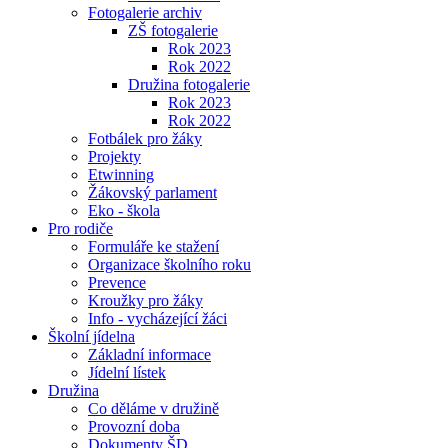
Fotogalerie archiv
ZŠ fotogalerie
Rok 2023
Rok 2022
Družina fotogalerie
Rok 2023
Rok 2022
Fotbálek pro žáky
Projekty
Etwinning
Žákovský parlament
Eko - škola
Pro rodiče
Formuláře ke stažení
Organizace školního roku
Prevence
Kroužky pro žáky
Info - vycházející žáci
Školní jídelna
Základní informace
Jídelní lístek
Družina
Co děláme v družině
Provozní doba
Dokumenty ŠD