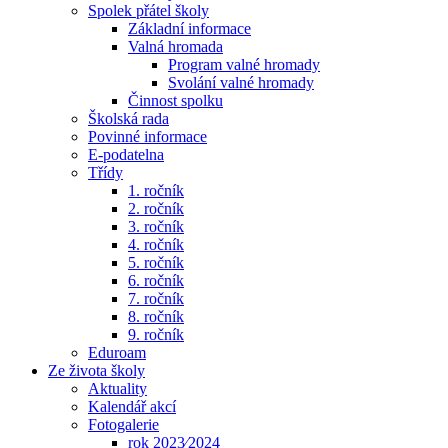
Spolek přátel školy
Základní informace
Valná hromada
Program valné hromady
Svolání valné hromady
Činnost spolku
Školská rada
Povinné informace
E-podatelna
Třídy
1. ročník
2. ročník
3. ročník
4. ročník
5. ročník
6. ročník
7. ročník
8. ročník
9. ročník
Eduroam
Ze života školy
Aktuality
Kalendář akcí
Fotogalerie
rok 2023⁄2024