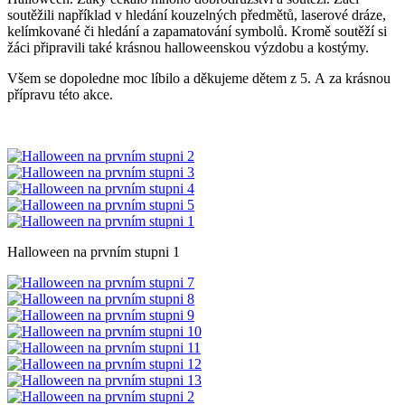
soutěžili například v hledání kouzelných předmětů, laserové dráze,
kelímkované či hledání a zapamatování symbolů. Kromě soutěží si
žáci připravili také krásnou halloweenskou výzdobu a kostýmy.
Všem se dopoledne moc líbilo a děkujeme dětem z 5. A za krásnou
přípravu této akce.
Halloween na prvním stupni 1