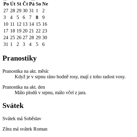
Po
Út
St
Čt
Pá
So
Ne
27
28
29
30
31
1
2
3
4
5
6
7
8
9
10
11
12
13
14
15
16
17
18
19
20
21
22
23
24
25
26
27
28
29
30
31
1
2
3
4
5
6
Pranostiky
Pranostika na akt. měsíc
Když je v srpnu ráno hodně rosy, mají z toho radost vosy.
Pranostika na akt. den
Málo plodů v srpnu, málo včel z jara.
Svátek
Svátek má
Soběslav
Zítra má svátek
Roman