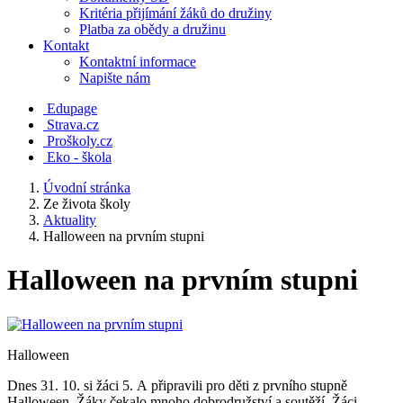
Kritéria přijímání žáků do družiny
Platba za obědy a družinu
Kontakt
Kontaktní informace
Napište nám
Edupage
Strava.cz
Proškoly.cz
Eko - škola
Úvodní stránka
Ze života školy
Aktuality
Halloween na prvním stupni
Halloween na prvním stupni
Halloween
Dnes 31. 10. si žáci 5. A připravili pro děti z prvního stupně
Halloween. Žáky čekalo mnoho dobrodružství a soutěží. Žáci