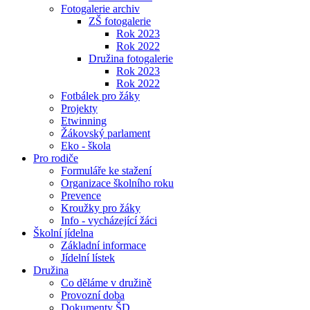
Fotogalerie archiv
ZŠ fotogalerie
Rok 2023
Rok 2022
Družina fotogalerie
Rok 2023
Rok 2022
Fotbálek pro žáky
Projekty
Etwinning
Žákovský parlament
Eko - škola
Pro rodiče
Formuláře ke stažení
Organizace školního roku
Prevence
Kroužky pro žáky
Info - vycházející žáci
Školní jídelna
Základní informace
Jídelní lístek
Družina
Co děláme v družině
Provozní doba
Dokumenty ŠD