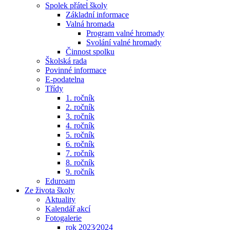
Spolek přátel školy
Základní informace
Valná hromada
Program valné hromady
Svolání valné hromady
Činnost spolku
Školská rada
Povinné informace
E-podatelna
Třídy
1. ročník
2. ročník
3. ročník
4. ročník
5. ročník
6. ročník
7. ročník
8. ročník
9. ročník
Eduroam
Ze života školy
Aktuality
Kalendář akcí
Fotogalerie
rok 2023⁄2024