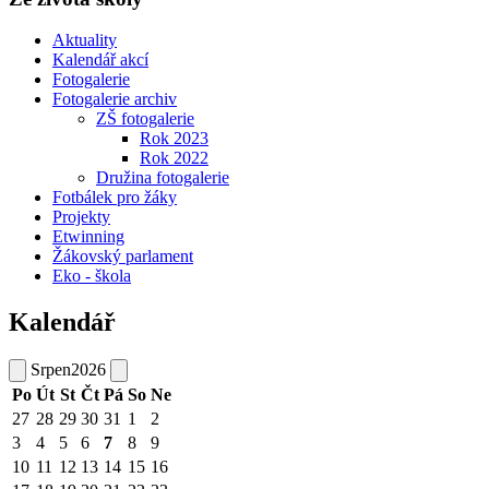
Aktuality
Kalendář akcí
Fotogalerie
Fotogalerie archiv
ZŠ fotogalerie
Rok 2023
Rok 2022
Družina fotogalerie
Fotbálek pro žáky
Projekty
Etwinning
Žákovský parlament
Eko - škola
Kalendář
Srpen
2026
Po
Út
St
Čt
Pá
So
Ne
27
28
29
30
31
1
2
3
4
5
6
7
8
9
10
11
12
13
14
15
16