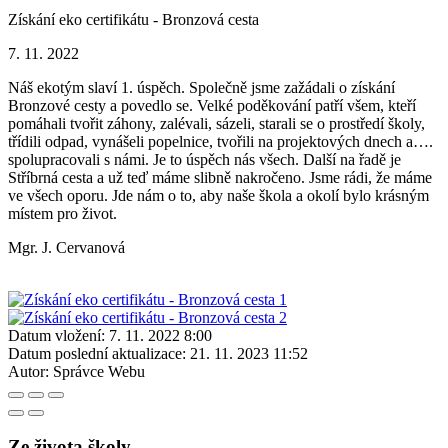
Získání eko certifikátu - Bronzová cesta
7. 11. 2022
Náš ekotým slaví 1. úspěch. Společně jsme zažádali o získání
Bronzové cesty a povedlo se. Velké poděkování patří všem, kteří
pomáhali tvořit záhony, zalévali, sázeli, starali se o prostředí školy,
třídili odpad, vynášeli popelnice, tvořili na projektových dnech a….
spolupracovali s námi. Je to úspěch nás všech. Další na řadě je
Stříbrná cesta a už teď máme slibně nakročeno. Jsme rádi, že máme
ve všech oporu. Jde nám o to, aby naše škola a okolí bylo krásným
místem pro život.
Mgr. J. Cervanová
Datum vložení:
7. 11. 2022 8:00
Datum poslední aktualizace:
21. 11. 2023 11:52
Autor:
Správce Webu
Ze života školy