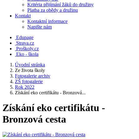
Kritéria přijímání žáků do družiny
Platba za obědy a družinu
Kontakt
Kontaktní informace
Napište nám
Edupage
Strava.cz
Proškoly.cz
Eko - škola
Úvodní stránka
Ze života školy
Fotogalerie archiv
ZŠ fotogalerie
Rok 2022
Získání eko certifikátu - Bronzová...
Získání eko certifikátu -
Bronzová cesta