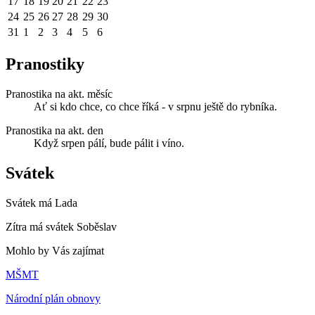
17
18
19
20
21
22
23
24
25
26
27
28
29
30
31
1
2
3
4
5
6
Pranostiky
Pranostika na akt. měsíc
Ať si kdo chce, co chce říká - v srpnu ještě do rybníka.
Pranostika na akt. den
Když srpen pálí, bude pálit i víno.
Svátek
Svátek má
Lada
Zítra má svátek
Soběslav
Mohlo by Vás zajímat
MŠMT
Národní plán obnovy